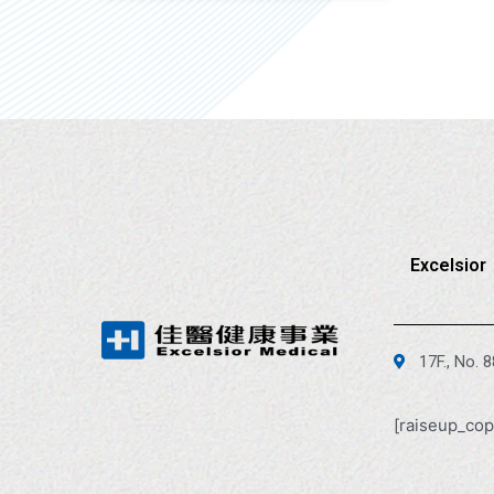
Excelsior
17F., No. 
[raiseup_cop