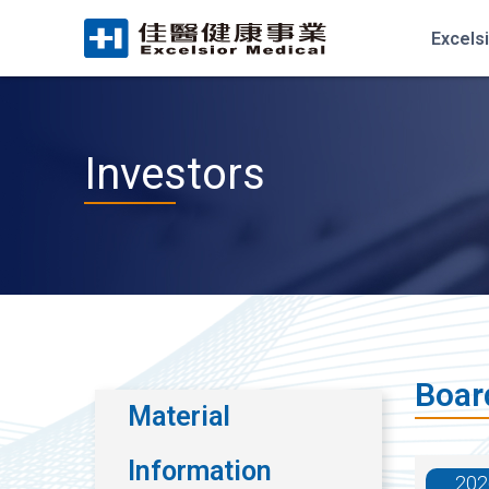
Excels
Investors
Board
Material
Information
202