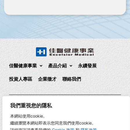
佳醫健康事業
產品介紹
永續發展
投資人專區
企業徵才
聯絡我們
235 新北市中和區中正路880號17樓
(02)2225-1888
我們重視您的隱私
17F., No. 880, Zhongzheng Rd., Zhonghe Dist., New Taipei
本網站使用cookie。
City, Taiwan
繼續瀏覽本網站即表示您同意我們使用cookie。
詳細資訊請查看我們的
Cookie 政策
和
隱私政策
。