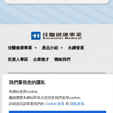
佳醫健康事業
產品介紹
永續發展
投資人專區
企業徵才
聯絡我們
235 新北市中和區中正路880號17樓
(02)2225-1888
我們重視您的隱私
17F., No. 880, Zhongzheng Rd., Zhonghe Dist., New Taipei
本網站使用cookie。
City, Taiwan
繼續瀏覽本網站即表示您同意我們使用cookie。
詳細資訊請查看我們的
Cookie 政策
和
隱私政策
。
Copyright © 2026 佳醫健康 | 網頁設計 -
RiseCreatives 展躍