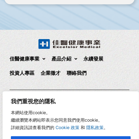
佳醫健康事業
產品介紹
永續發展
投資人專區
企業徵才
聯絡我們
235 新北市中和區中正路880號17樓
(02)2225-1888
我們重視您的隱私
17F., No. 880, Zhongzheng Rd., Zhonghe Dist., New Taipei
本網站使用cookie。
City, Taiwan
繼續瀏覽本網站即表示您同意我們使用cookie。
詳細資訊請查看我們的
Cookie 政策
和
隱私政策
。
Copyright © 2026 佳醫健康 | 網頁設計 -
RiseCreatives 展躍