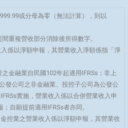
999.99或分母為零（無法計算），則以
司間重複營收部分消除後所得數字。
業收入係以淨額申報，其營業收入淨額係指「淨
之金融業自民國102年起適用IFRSs；非上
為公發公司之非金融業、投控子公司為公發公
配合IFRSs實施，營業收入係以合併營業收入申
；自願提前適用IFRSs者亦同。
實施，金控業之營業收入係以淨額申報，其營業收