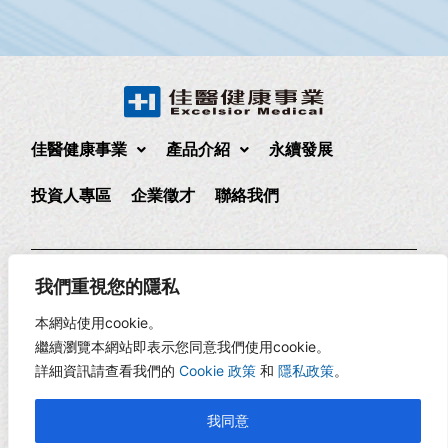
佳醫健康事業
產品介紹
永續發展
投資人專區
企業徵才
聯絡我們
235 新北市中和區中正路880號17樓
(02)2225-1888
我們重視您的隱私
17F., No. 880, Zhongzheng Rd., Zhonghe Dist., New Taipei
本網站使用cookie。
City, Taiwan
繼續瀏覽本網站即表示您同意我們使用cookie。
詳細資訊請查看我們的
Cookie 政策
和
隱私政策
。
Copyright © 2026 佳醫健康 | 網頁設計 -
RiseCreatives 展躍
我同意
網路