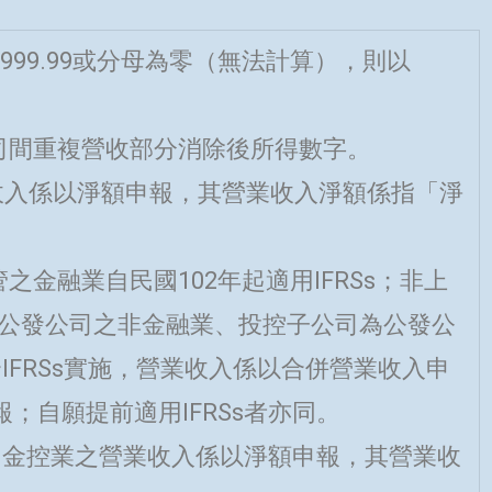
999.99或分母為零（無法計算），則以
司間重複營收部分消除後所得數字。
業收入係以淨額申報，其營業收入淨額係指「淨
之金融業自民國102年起適用IFRSs；非上
為公發公司之非金融業、投控子公司為公發公
配合IFRSs實施，營業收入係以合併營業收入申
；自願提前適用IFRSs者亦同。
實施，金控業之營業收入係以淨額申報，其營業收