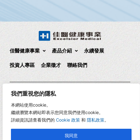
佳醫健康事業
產品介紹
永續發展
投資人專區
企業徵才
聯絡我們
235 新北市中和區中正路880號17樓
(02)2225-1888
我們重視您的隱私
17F., No. 880, Zhongzheng Rd., Zhonghe Dist., New Taipei
本網站使用cookie。
City, Taiwan
繼續瀏覽本網站即表示您同意我們使用cookie。
詳細資訊請查看我們的
Cookie 政策
和
隱私政策
。
Copyright © 2026 佳醫健康 | 網頁設計 -
RiseCreatives 展躍
我同意
網路