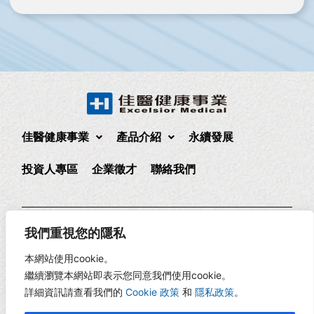
佳醫健康事業
產品介紹
永續發展
投資人專區
企業徵才
聯絡我們
235 新北市中和區中正路880號17樓
(02)2225-1888
我們重視您的隱私
17F., No. 880, Zhongzheng Rd., Zhonghe Dist., New Taipei
本網站使用cookie。
City, Taiwan
繼續瀏覽本網站即表示您同意我們使用cookie。
詳細資訊請查看我們的
Cookie 政策
和
隱私政策
。
Copyright © 2026 佳醫健康 | 網頁設計 -
RiseCreatives 展躍