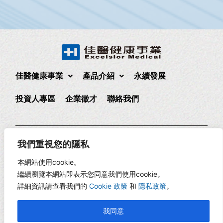
佳醫健康事業
產品介紹
永續發展
投資人專區
企業徵才
聯絡我們
235 新北市中和區中正路880號17樓
(02)2225-1888
我們重視您的隱私
17F., No. 880, Zhongzheng Rd., Zhonghe Dist., New Taipei
本網站使用cookie。
City, Taiwan
繼續瀏覽本網站即表示您同意我們使用cookie。
詳細資訊請查看我們的
Cookie 政策
和
隱私政策
。
Copyright © 2026 佳醫健康 | 網頁設計 -
RiseCreatives 展躍
我同意
網路