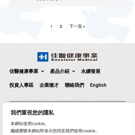
1
2
下一頁 »
佳醫健康事業
產品介紹
永續發展
投資人專區
企業徵才
聯絡我們
English
235 新北市中和區中正路880號17樓
(02)2225-1888
我們重視您的隱私
17F., No. 880, Zhongzheng Rd., Zhonghe Dist., New Taipei
本網站使用cookie。
City, Taiwan
繼續瀏覽本網站即表示您同意我們使用cookie。