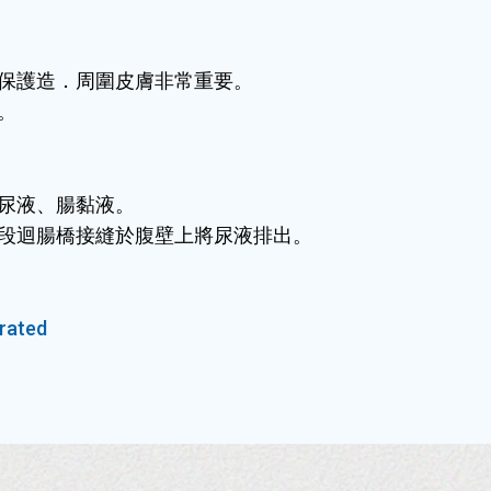
保護造．周圍皮膚非常重要。
。
尿液、腸黏液。
段迴腸橋接縫於腹壁上將尿液排出。
orated