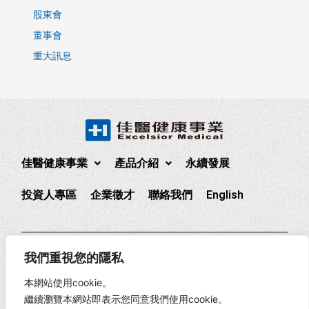
股東會
董事會
重大訊息
佳醫健康事業
產品介紹
永續發展
投資人專區
企業徵才
聯絡我們
English
235 新北市中和區中正路880號17樓
(02)2225-1888
我們重視您的隱私
17F., No. 880, Zhongzheng Rd., Zhonghe Dist., New Taipei
本網站使用cookie。
City, Taiwan
繼續瀏覽本網站即表示您同意我們使用cookie。